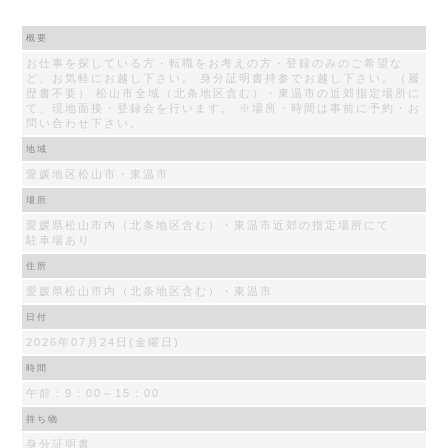
概要
お仕事を探している方・転職をお考えの方・登録のみのご希望な
ど、お気軽にお越し下さい。 身分証明書持参でお越し下さい。（履
歴書不要） 松山市全域（北条地区含む）・東温市の近郊指定場所に
て、現地面接・登録会を行います。 ※場所・時間は事前に予約・お
問い合わせ下さい。
地域
愛媛地区松山市・東温市
場所
愛媛県松山市内（北条地区含む）・東温市近郊の指定場所にて
駐車場あり
住所
愛媛県松山市内（北条地区含む）・東温市
日付
2026年07月24日(金曜日)
時間
午前：9：00～15：00
持ち物
身分証明書