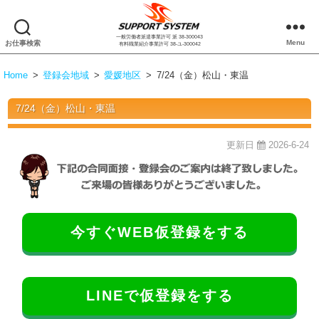
一般労働者派遣事業許可 派 38-300043
株
Menu
お仕事検索
有料職業紹介事業許可 38-ユ-300042
式
会
Home
>
登録会地域
>
愛媛地区
>
7/24（金）松山・東温
社
サ
7/24（金）松山・東温
ポ
ー
ト
更新日
2026-6-24
シ
ス
テ
ム
今すぐWEB仮登録をする
LINEで仮登録をする