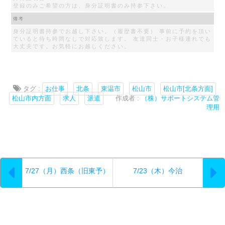
登録のみご希望の方は、身分証明書のみ持参下さい。
備考
身分証明書持参でお越し下さい。（履歴書不要） 事前に予約を頂い
ていると待ち時間なしで対応致します。 友達同士・お子様連れでも
大丈夫です。お気軽にお越しください。
タグ :
お仕事
北条
東温市
松山市
松山市[北条方面]
松山市内方面
求人
派遣
作成者 :
（株）サポートシステム管
理用
7/27（月）西条（旧東予）
7/23（木）今治