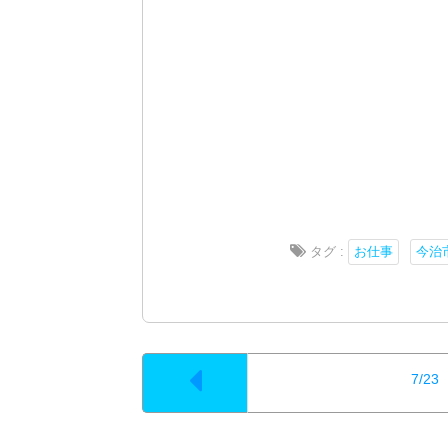
タグ :
お仕事
今治
7/2