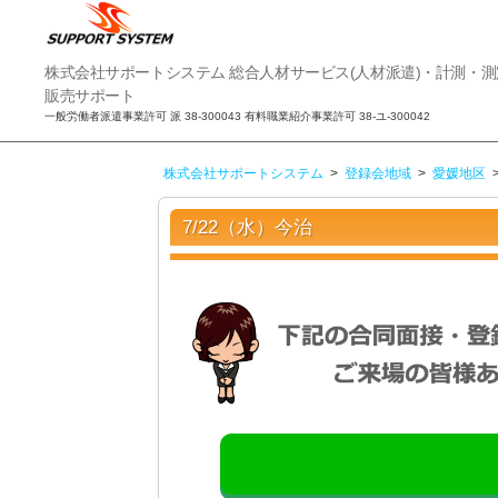
株
株式会社サポートシステム 総合人材サービス(人材派遣)・計測・
式
販売サポート
会
一般労働者派遣事業許可 派 38-300043 有料職業紹介事業許可 38-ユ-300042
社
サ
株式会社サポートシステム
>
登録会地域
>
愛媛地区
ポ
ー
ト
7/22（水）今治
シ
ス
テ
ム