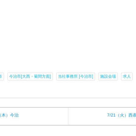
市
今治市[大西・菊間方面]
当社事務所 [今治市]
施設会場
求人
3（木）今治
7/21（火）