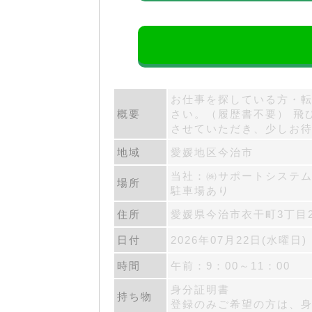
お仕事を探している方・転
概要
さい。（履歴書不要） 飛
させていただき、少しお
地域
愛媛地区今治市
当社：㈱サポートシステ
場所
駐車場あり
住所
愛媛県今治市衣干町3丁目
日付
2026年07月22日(水曜日)
時間
午前：9：00～11：00
身分証明書
持ち物
登録のみご希望の方は、