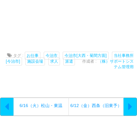
タグ :
お仕事
今治市
今治市[大西・菊間方面]
当社事務所
[今治市]
施設会場
求人
派遣
作成者 :
（株）サポートシス
テム管理用
6/16（火）松山・東温
6/12（金）西条（旧東予）