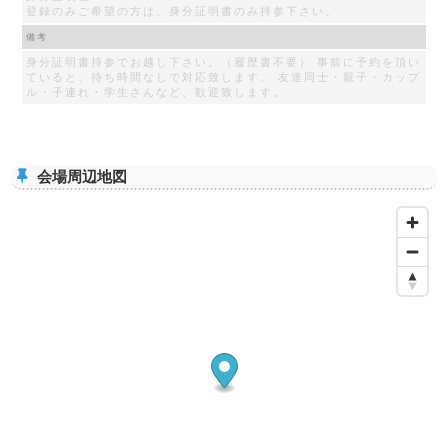
登録のみご希望の方は、身分証明書のみ持参下さい。
備考
身分証明書持参でお越し下さい。（履歴書不要） 事前に予約を頂い
ていると、待ち時間なしで対応致します。 友達同士・親子・カップ
ル・子連れ・学生さんなど、歓迎致します。
会場周辺地図