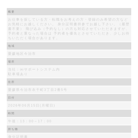
概要
お仕事を探している方・転職をお考えの方・登録のみ希望の方など
お気軽にお越しください。 身分証明書持参でお越し下さい。（履歴
書不要） 飛び込み（予約なし）の方も対応させていただきますが、
予約者と重なった場合は 予約者を優先とさせていただき、少しお待
ちいただく場合があります。
地域
愛媛地区今治市
場所
当社：㈱サポートシステム内
駐車場あり
住所
愛媛県今治市衣干町3丁目2番5号
日付
2026年06月15日(月曜日)
時間
午後：13：00～17：00
持ち物
身分証明書