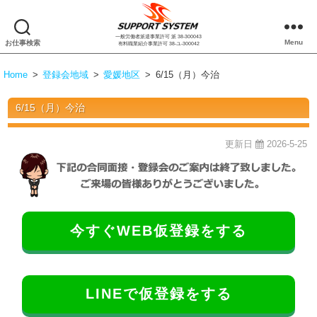
一般労働者派遣事業許可 派 38-300043
株
Menu
お仕事検索
有料職業紹介事業許可 38-ユ-300042
式
会
Home
>
登録会地域
>
愛媛地区
>
6/15（月）今治
社
サ
6/15（月）今治
ポ
ー
ト
更新日
2026-5-25
シ
ス
テ
ム
今すぐWEB仮登録をする
LINEで仮登録をする