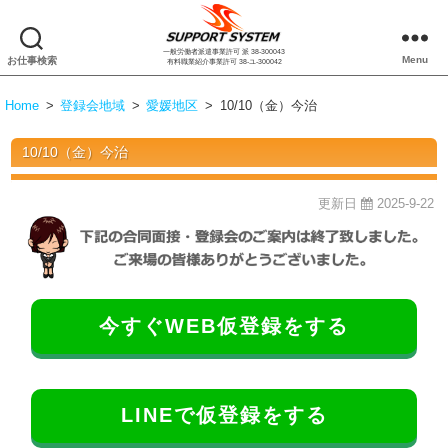
一般労働者派遣事業許可 派 38-300043
株
Menu
お仕事検索
有料職業紹介事業許可 38-ユ-300042
式
会
Home
>
登録会地域
>
愛媛地区
>
10/10（金）今治
社
サ
10/10（金）今治
ポ
ー
ト
更新日
2025-9-22
シ
ス
テ
ム
今すぐWEB仮登録をする
LINEで仮登録をする