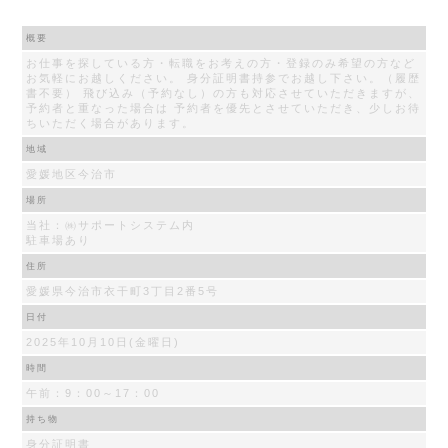
概要
お仕事を探している方・転職をお考えの方・登録のみ希望の方など
お気軽にお越しください。 身分証明書持参でお越し下さい。（履歴
書不要） 飛び込み（予約なし）の方も対応させていただきますが、
予約者と重なった場合は 予約者を優先とさせていただき、少しお待
ちいただく場合があります。
地域
愛媛地区今治市
場所
当社：㈱サポートシステム内
駐車場あり
住所
愛媛県今治市衣干町3丁目2番5号
日付
2025年10月10日(金曜日)
時間
午前：9：00～17：00
持ち物
身分証明書