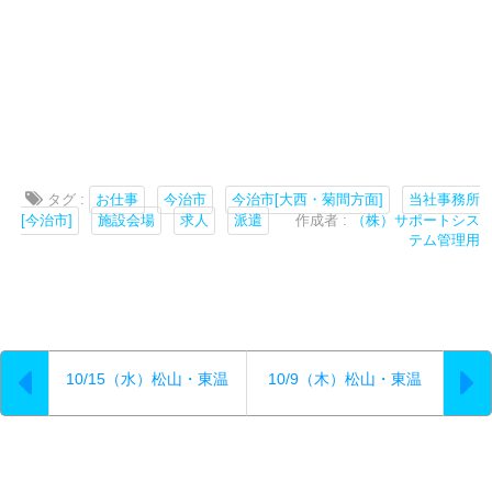
タグ :
お仕事
今治市
今治市[大西・菊間方面]
当社事務所
[今治市]
施設会場
求人
派遣
作成者 :
（株）サポートシス
テム管理用
10/15（水）松山・東温
10/9（木）松山・東温