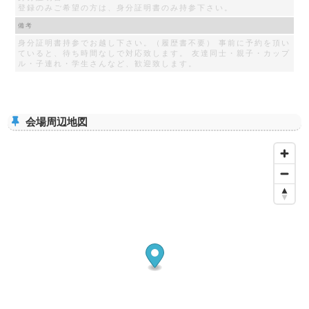
登録のみご希望の方は、身分証明書のみ持参下さい。
備考
身分証明書持参でお越し下さい。（履歴書不要） 事前に予約を頂い
ていると、待ち時間なしで対応致します。 友達同士・親子・カップ
ル・子連れ・学生さんなど、歓迎致します。
会場周辺地図