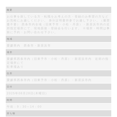
概要
お仕事を探している方・転職をお考えの方・登録のみ希望の方など
お気軽にお越しください。 身分証明書持参でお越し下さい。（履歴
書不要） 西条市内全域（旧東予市・小松・丹原）・新居浜市内の近
郊指定場所にて、現地面接・登録会を行います。 ※場所・時間は事
前に予約・お問い合わせ下さい。
地域
愛媛県内 西条市・新居浜市
場所
愛媛県西条市内（旧東予市・小松・丹原）・新居浜市内 近郊の指
定場所にて
駐車場あり
住所
愛媛県西条市内（旧東予市・小松・丹原）・新居浜市内
日付
2025年08月28日(木曜日)
時間
午前：9：30～14：00
持ち物