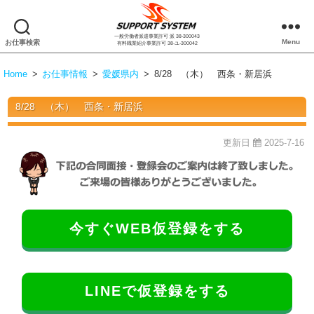
一般労働者派遣事業許可 派 38-300043
株
Menu
お仕事検索
有料職業紹介事業許可 38-ユ-300042
式
会
Home
>
お仕事情報
>
愛媛県内
>
8/28 （木） 西条・新居浜
社
サ
8/28 （木） 西条・新居浜
ポ
ー
ト
更新日
2025-7-16
シ
ス
テ
ム
今すぐWEB仮登録をする
LINEで仮登録をする