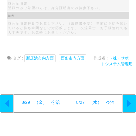
身分証明書
登録のみご希望の方は、身分証明書のみ持参下さい。
備考
身分証明書持参でお越し下さい。（履歴書不要） 事前に予約を頂い
ていると待ち時間なしで対応致します。 友達同士・お子様連れでも
大丈夫です。お気軽にお越しください。
タグ :
新居浜市内方面
西条市内方面
作成者 :
（株）サポー
トシステム管理用
8/29 （金） 今治
8/27 （水） 今治