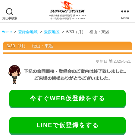
一般労働者派遣事業許可 派 38-300043
株
Menu
お仕事検索
有料職業紹介事業許可 38-ユ-300042
式
会
Home
>
登録会地域
>
愛媛地区
>
6/30（月） 松山・東温
社
サ
6/30（月） 松山・東温
ポ
ー
ト
更新日
2025-5-21
シ
ス
テ
ム
今すぐWEB仮登録をする
LINEで仮登録をする