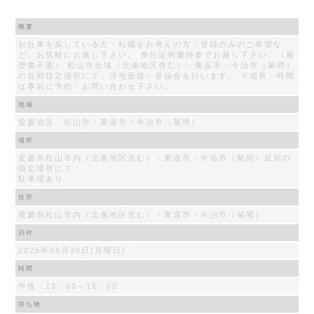
概要
お仕事を探している方・転職をお考えの方・登録のみのご希望な
ど、お気軽にお越し下さい。 身分証明書持参でお越し下さい。（履
歴書不要） 松山市全域（北条地区含む）・東温市・今治市（菊間）
の近郊指定場所にて、現地面接・登録会を行います。 ※場所・時間
は事前に予約・お問い合わせ下さい。
地域
愛媛地区 松山市・東温市・今治市（菊間）
場所
愛媛県松山市内（北条地区含む）・東温市・今治市（菊間）近郊の
指定場所にて
駐車場あり
住所
愛媛県松山市内（北条地区含む）・東温市・今治市（菊間）
日付
2025年06月30日(月曜日)
時間
午後：13：00～16：00
持ち物