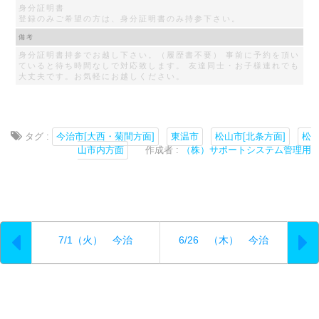
身分証明書
登録のみご希望の方は、身分証明書のみ持参下さい。
備考
身分証明書持参でお越し下さい。（履歴書不要） 事前に予約を頂い
ていると待ち時間なしで対応致します。 友達同士・お子様連れでも
大丈夫です。お気軽にお越しください。
タグ :
今治市[大西・菊間方面]
東温市
松山市[北条方面]
松
山市内方面
作成者 :
（株）サポートシステム管理用
7/1（火） 今治
6/26 （木） 今治