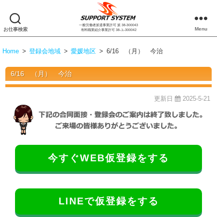
一般労働者派遣事業許可 派 38-300043
株
Menu
お仕事検索
有料職業紹介事業許可 38-ユ-300042
式
会
Home
>
登録会地域
>
愛媛地区
>
6/16 （月） 今治
社
サ
6/16 （月） 今治
ポ
ー
ト
更新日
2025-5-21
シ
ス
テ
ム
今すぐWEB仮登録をする
LINEで仮登録をする