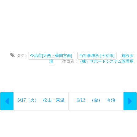
タグ :
今治市[大西・菊間方面]
当社事務所 [今治市]
施設会
場
作成者 :
（株）サポートシステム管理用
6/17（火） 松山・東温
6/13 （金） 今治