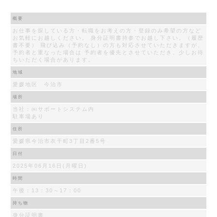
概要
お仕事を探している方・転職をお考えの方・登録のみ希望の方など
お気軽にお越しください。 身分証明書持参でお越し下さい。（履歴
書不要） 飛び込み（予約なし）の方も対応させていただきますが、
予約者と重なった場合は 予約者を優先とさせていただき、少しお待
ちいただく場合があります。
地域
愛媛地区 今治市
場所
当社：㈱サポートシステム内
駐車場あり
住所
愛媛県今治市衣干町3丁目2番5号
日付
2025年06月16日(月曜日)
時間
午後：13：30～17：00
持ち物
身分証明書