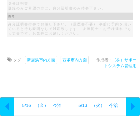
身分証明書
登録のみご希望の方は、身分証明書のみ持参下さい。
備考
身分証明書持参でお越し下さい。（履歴書不要） 事前に予約を頂い
ていると待ち時間なしで対応致します。 友達同士・お子様連れでも
大丈夫です。お気軽にお越しください。
タグ :
新居浜市内方面
西条市内方面
作成者 :
（株）サポー
トシステム管理用
5/16 （金） 今治
5/13 （火） 今治