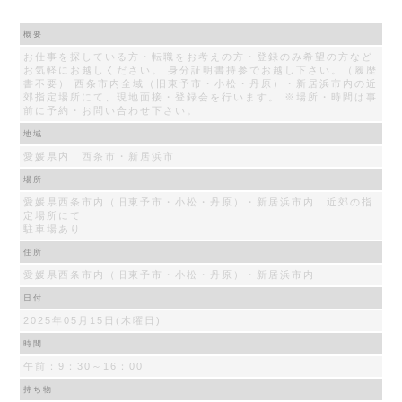
概要
お仕事を探している方・転職をお考えの方・登録のみ希望の方など
お気軽にお越しください。 身分証明書持参でお越し下さい。（履歴
書不要） 西条市内全域（旧東予市・小松・丹原）・新居浜市内の近
郊指定場所にて、現地面接・登録会を行います。 ※場所・時間は事
前に予約・お問い合わせ下さい。
地域
愛媛県内 西条市・新居浜市
場所
愛媛県西条市内（旧東予市・小松・丹原）・新居浜市内 近郊の指
定場所にて
駐車場あり
住所
愛媛県西条市内（旧東予市・小松・丹原）・新居浜市内
日付
2025年05月15日(木曜日)
時間
午前：9：30～16：00
持ち物