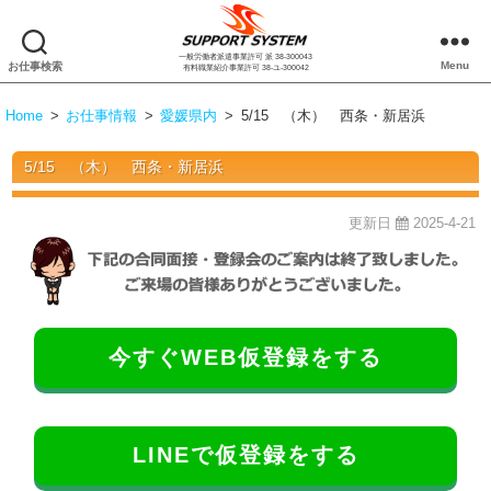
一般労働者派遣事業許可 派 38-300043
株
Menu
お仕事検索
有料職業紹介事業許可 38-ユ-300042
式
会
Home
>
お仕事情報
>
愛媛県内
>
5/15 （木） 西条・新居浜
社
サ
5/15 （木） 西条・新居浜
ポ
ー
ト
更新日
2025-4-21
シ
ス
テ
ム
今すぐWEB仮登録をする
LINEで仮登録をする