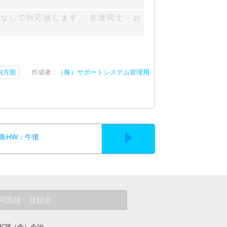
なしで対応致します。 友達同士・お
内方面
作成者 :
（株）サポートシステム管理用
西条HW：午後
同面接・登録会
8/28（金）今治