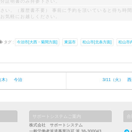
身分証明書のみ持参下さい。
さい。（履歴書不要） 事前に予約を頂いていると待ち時間
。お気軽にお越しください。
タグ :
今治市[大西・菊間方面]
東温市
松山市[北条方面]
松山市
 （木） 今治
3/11（火） 
サポートシステムご案内
合
株式会社 サポートシステム
一般労働者派遣事業許可 派 38-300043