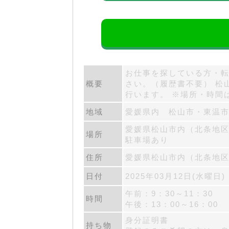
お仕事を探している方・転
概要
さい。（履歴書不要） 松
行います。 ※場所・時間
地域
愛媛県内 松山市・東温
愛媛県松山市内（北条地
場所
駐車場あり
住所
愛媛県松山市内（北条地
日付
2025年03月12日(水曜日)
午前：9：30～11：30
時間
午後：13：00～16：00
身分証明書
持ち物