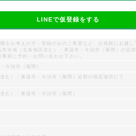
LINEで仮登録をする
職をお考えの方・登録のみのご希望など、お気軽にお越し
山市全域（北条地区含む）・東温市・今治市（菊間）の近
は事前に予約・お問い合わせ下さい。
市・今治市（菊間）
区含む）・東温市・今治市（菊間）近郊の指定場所にて
区含む）・東温市・今治市（菊間）