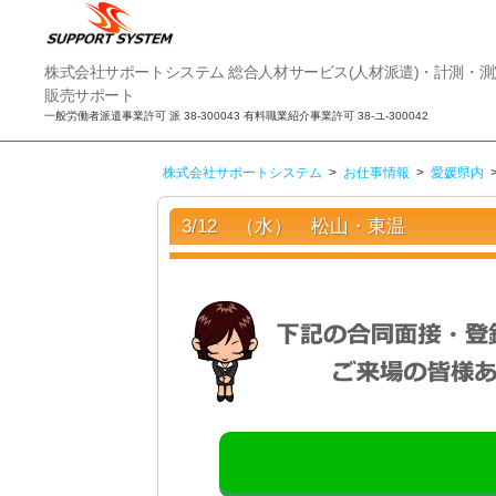
株
株式会社サポートシステム 総合人材サービス(人材派遣)・計測・
式
販売サポート
会
一般労働者派遣事業許可 派 38-300043 有料職業紹介事業許可 38-ユ-300042
社
サ
株式会社サポートシステム
>
お仕事情報
>
愛媛県内
ポ
ー
ト
3/12 （水） 松山・東温
シ
ス
テ
ム