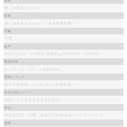
資格
特に必要ありません
経験
特に必要ありません （未経験者歓迎）
年齢
不問
給与
時給1120円～1150円 残業時は時給1400～1438円
勤務時間
8：00～17：00 （休憩60分）
残業について
若干可能性有（1ヶ月に計10時間程度）
休日出勤について
状況により発生する場合がある
休日
指定土曜日、日曜、祝祭日その他会社カレンダーによる
備考