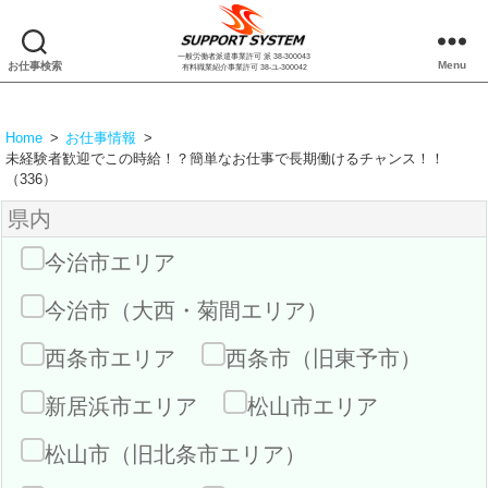
一般労働者派遣事業許可 派 38-300043
株
Menu
お仕事検索
有料職業紹介事業許可 38-ユ-300042
式
会
社
Home
>
お仕事情報
>
サ
未経験者歓迎でこの時給！？簡単なお仕事で長期働けるチャンス！！
ポ
（336）
ー
県内
ト
シ
今治市エリア
ス
テ
今治市（大西・菊間エリア）
ム
西条市エリア
西条市（旧東予市）
新居浜市エリア
松山市エリア
松山市（旧北条市エリア）