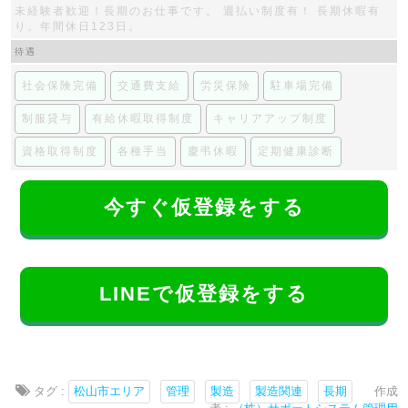
未経験者歓迎！長期のお仕事です。 週払い制度有！ 長期休暇有
り。年間休日123日。
待遇
社会保険完備
交通費支給
労災保険
駐車場完備
制服貸与
有給休暇取得制度
キャリアアップ制度
資格取得制度
各種手当
慶弔休暇
定期健康診断
今すぐ仮登録をする
LINEで仮登録をする
タグ :
松山市エリア
管理
製造
製造関連
長期
作成