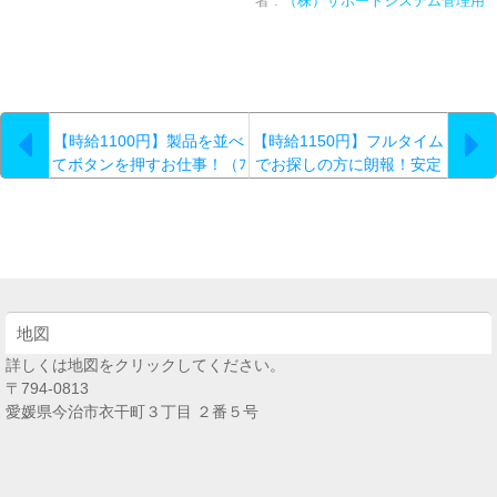
者 :
（株）サポートシステム管理用
【時給1100円】製品を並べ
【時給1150円】フルタイム
てボタンを押すお仕事！（ﾌ
でお探しの方に朗報！安定
ﾙﾀｲﾑ）交通費別途支給！
の銀行で働けるチャンスで
（293）
す♪（158）
地図
詳しくは地図をクリックしてください。
〒794-0813
愛媛県今治市衣干町３丁目 ２番５号