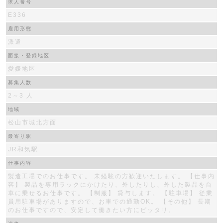
求人番号
E336
雇用形態
派遣
面接・登録地区
愛媛地区
募集人数
2～3 人
地域
松山市城北方面
最寄り駅
JR和気駅
仕事内容
製造工場でのお仕事です。 未経験の方歓迎いたします。 【仕事内
容】 製品を専用ラックにかけたり、外したりし、外した製品を台
車に乗せるお仕事です。 【制服】 貸与します。 【駐車場】 従業
員用駐車場がありますので、お車での通勤OK。 【その他】 長期
のお仕事ですので、安定して働きたい方にピッタリ。