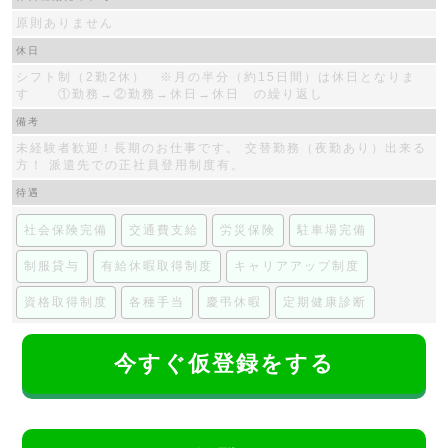
原則ありません
休日
シフト制（2勤2休） ※月の半分（約15日間）は休日となりま
す ①勤務→②勤務→休日→休日 の繰り返し
備考
未経験者歓迎！長期のお仕事です。 交替勤務（夜勤あり）出来る
方！ 派遣先での正社員登用制度有。
待遇
社会保険完備
交通費支給
労災保険
駐車場完備
制服貸与
有給休暇取得制度
キャリアアップ制度
資格取得制度
各種手当
慶弔休暇
定期健康診断
今すぐ仮登録をする