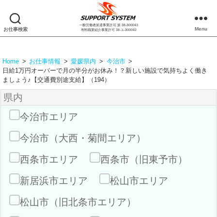
一般労働者派遣事業許可 派 38-300043
株
Menu
お仕事検索
有料職業紹介事業許可 38-ユ-300042
式
会
社
Home
>
お仕事情報
>
愛媛県内
>
今治市
>
サ
日給1万円オーバーで月の半分がお休み！？新しい施設で気持ちよく働き
ポ
ましょう♪【交通費別途支給】（194）
ー
県内
ト
シ
今治市エリア
ス
テ
今治市（大西・菊間エリア）
ム
西条市エリア
西条市（旧東予市）
新居浜市エリア
松山市エリア
松山市（旧北条市エリア）