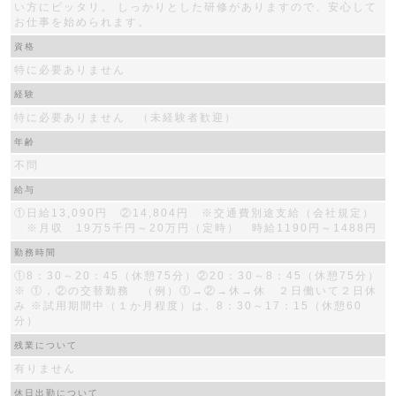
い方にピッタリ。 しっかりとした研修がありますので、安心して
お仕事を始められます。
資格
特に必要ありません
経験
特に必要ありません （未経験者歓迎）
年齢
不問
給与
①日給13,090円 ②14,804円 ※交通費別途支給（会社規定）
※月収 19万5千円～20万円（定時） 時給1190円～1488円
勤務時間
①8：30～20：45（休憩75分）②20：30～8：45（休憩75分）
※ ①，②の交替勤務 （例）①→②→休→休 ２日働いて２日休
み ※試用期間中（１か月程度）は、8：30～17：15（休憩60
分）
残業について
有りません
休日出勤について