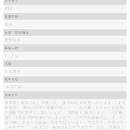
求人番号
E194
雇用形態
派遣
面接・登録地区
愛媛地区
募集人数
1～2 人
地域
今治市内
最寄り駅
JR富田駅
仕事内容
環境衛生施設でのお仕事です。 未経験の方歓迎いたします。 【仕
事内容】 機械の保守や整備点検など、ごみ焼却・リサイクル施設
の運転管理業務をお願いします。 【制服】 貸与します。 【駐車
場】 従業員用駐車場がありますので、お車での通勤OK。 【正社
員登用】 あなたの頑張り次第では正社員としてのステップアップ
も可能です。 【その他】 長期のお仕事ですので、安定して働きた