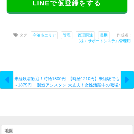
LINEで仮登録をする
タグ :
今治市エリア
管理
管理関連
長期
作成者 :
（株）サポートシステム管理用
未経験者歓迎！時給1500円
【時給1210円】未経験でも
～1875円 製造アシスタン
大丈夫！女性活躍中の職場♪
ト（378）
営業事務のお仕事です！
（391）
地図