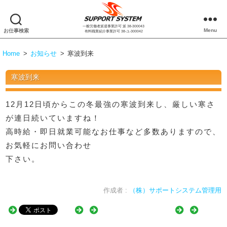
一般労働者派遣事業許可 派 38-300043
株
Menu
お仕事検索
有料職業紹介事業許可 38-ユ-300042
式
会
Home
>
お知らせ
>
寒波到来
社
サ
寒波到来
ポ
ー
ト
12月12日頃からこの冬最強の寒波到来し、厳しい寒さ
シ
が連日続いていますね！
ス
高時給・即日就業可能なお仕事など多数ありますので、
テ
お気軽にお問い合わせ
ム
下さい。
作成者 :
（株）サポートシステム管理用