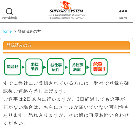
一般労働者派遣事業許可 派 38-300043
株
Menu
お仕事検索
有料職業紹介事業許可 38-ユ-300042
式
会
Home
>
登録済みの方
社
サ
登録済みの方
ポ
ー
ト
シ
ス
テ
すでに弊社にご登録されている方には、弊社で登録を確
ム
認後ご連絡を差し上げます。
ご返事は2日以内に行いますが、3日経過しても返事が
届かない場合はこちらにメールが届いていない可能性も
あります。恐れ入りますが、その際は再度お問い合わせ
ください。