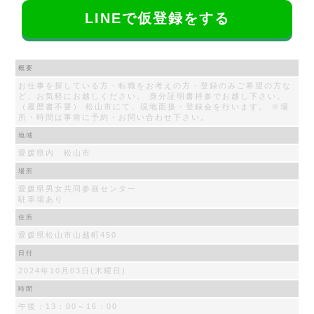
LINEで仮登録をする
概要
お仕事を探している方・転職をお考えの方・登録のみご希望の方な
ど、お気軽にお越しください。 身分証明書持参でお越し下さい。
（履歴書不要） 松山市にて、現地面接・登録会を行います。 ※場
所・時間は事前に予約・お問い合わせ下さい。
地域
愛媛県内 松山市
場所
愛媛県男女共同参画センター
駐車場あり
住所
愛媛県松山市山越町450
日付
2024年10月03日(木曜日)
時間
午後：13：00～16：00