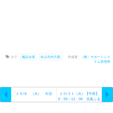
タグ :
施設会場
松山市内方面
作成者 :
（株）サポートシス
テム管理用
１０/８ （火） 今治
１０/３１（火）【午前】
9：00～12：00 北条ふる
さと館 面接会開催