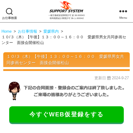
一般労働者派遣事業許可 派 38-300043
株
Menu
お仕事検索
有料職業紹介事業許可 38-ユ-300042
式
会
Home
>
お仕事情報
>
愛媛県内
>
社
１０/３（木）【午後】１３：００～１６：００ 愛媛県男女共同参画セ
サ
ンター 面接会開催松山
ポ
ー
１０/３（木）【午後】１３：００～１６：００ 愛媛県男女共
ト
同参画センター 面接会開催松山
シ
ス
更新日
2024-9-27
テ
ム
今すぐWEB仮登録をする