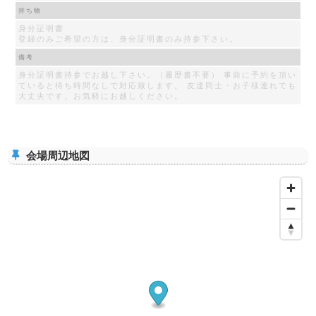
持ち物
身分証明書
登録のみご希望の方は、身分証明書のみ持参下さい。
備考
身分証明書持参でお越し下さい。（履歴書不要） 事前に予約を頂い
ていると待ち時間なしで対応致します。 友達同士・お子様連れでも
大丈夫です。お気軽にお越しください。
会場周辺地図