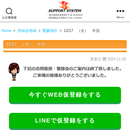
一般労働者派遣事業許可 派 38-300043
株
Menu
お仕事検索
有料職業紹介事業許可 38-ユ-300042
式
会
Home
>
登録会地域
>
愛媛地区
>
12/17 （火） 今治
社
サ
12/17 （火） 今治
ポ
ー
ト
更新日
2024-11-26
シ
ス
テ
ム
今すぐWEB仮登録をする
LINEで仮登録をする