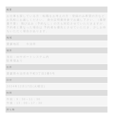
概要
お仕事を探している方・転職をお考えの方・登録のみ希望の方など
お気軽にお越しください。 身分証明書持参でお越し下さい。（履歴
書不要） 飛び込み（予約なし）の方も対応させていただきますが、
予約者と重なった場合は 予約者を優先とさせていただき、少しお待
ちいただく場合があります。
地域
愛媛地区 今治市
場所
当社：㈱サポートシステム内
駐車場あり
住所
愛媛県今治市衣干町3丁目2番5号
日付
2024年12月17日(火曜日)
時間
午前：9：30～11：30
午後：13：00～17：30
持ち物