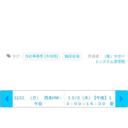
タグ :
当社事務所 [今治市]
施設会場
作成者 :
（株）サポー
トシステム管理用
11/11 （月） 西条HW：
１０/３（木）【午後】１
午前
３：００～１６：００ 愛
媛県男女共同参画センタ
ー 面接会開催松山