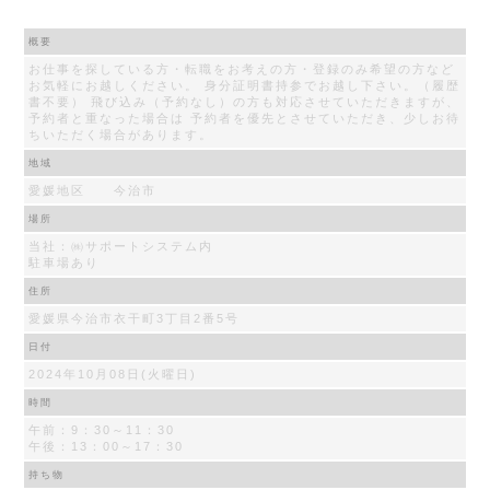
概要
お仕事を探している方・転職をお考えの方・登録のみ希望の方など
お気軽にお越しください。 身分証明書持参でお越し下さい。（履歴
書不要） 飛び込み（予約なし）の方も対応させていただきますが、
予約者と重なった場合は 予約者を優先とさせていただき、少しお待
ちいただく場合があります。
地域
愛媛地区 今治市
場所
当社：㈱サポートシステム内
駐車場あり
住所
愛媛県今治市衣干町3丁目2番5号
日付
2024年10月08日(火曜日)
時間
午前：9：30～11：30
午後：13：00～17：30
持ち物