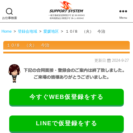
一般労働者派遣事業許可 派 38-300043
株
Menu
お仕事検索
有料職業紹介事業許可 38-ユ-300042
式
会
Home
>
登録会地域
>
愛媛地区
>
１０/８ （火） 今治
社
サ
１０/８ （火） 今治
ポ
ー
ト
更新日
2024-9-27
シ
ス
テ
ム
今すぐWEB仮登録をする
LINEで仮登録をする