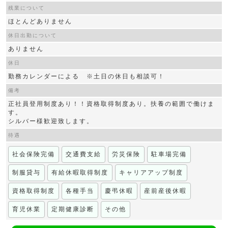
残業について
ほとんどありません
休日出勤について
ありません
休日
勤務カレンダーによる ※土日の休日も相談可！
備考
正社員登用制度あり！！資格取得制度あり。扶養の範囲で働けま
す。
シルバー様歓迎致します。
待遇
社会保険完備
交通費支給
労災保険
駐車場完備
制服貸与
有給休暇取得制度
キャリアアップ制度
資格取得制度
各種手当
慶弔休暇
産前産後休暇
育児休業
定期健康診断
その他