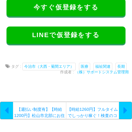
今すぐ仮登録をする
LINEで仮登録をする
タグ :
今治市（大西・菊間エリア）
医療
福祉関連
長期
作成者 :
（株）サポートシステム管理用
【週払い制度有】【時給
【時給1260円】フルタイム
1200円】松山市北部にお住
でしっかり稼ぐ！検査のコ
まいの方必見！男女ともに
ツコツワーク（437）
活躍する未経験者歓迎のお