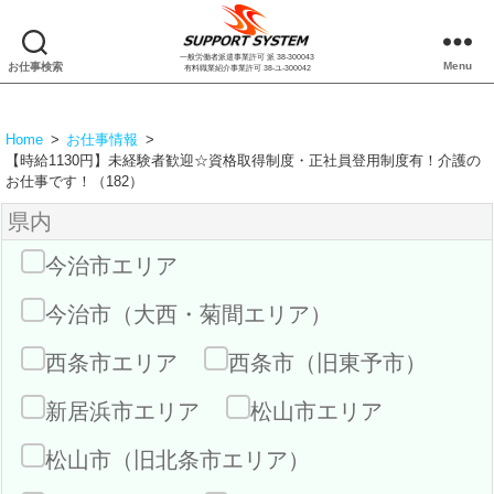
一般労働者派遣事業許可 派 38-300043
株
Menu
お仕事検索
有料職業紹介事業許可 38-ユ-300042
式
会
社
Home
>
お仕事情報
>
サ
【時給1130円】未経験者歓迎☆資格取得制度・正社員登用制度有！介護の
ポ
お仕事です！（182）
ー
県内
ト
シ
今治市エリア
ス
テ
今治市（大西・菊間エリア）
ム
西条市エリア
西条市（旧東予市）
新居浜市エリア
松山市エリア
松山市（旧北条市エリア）