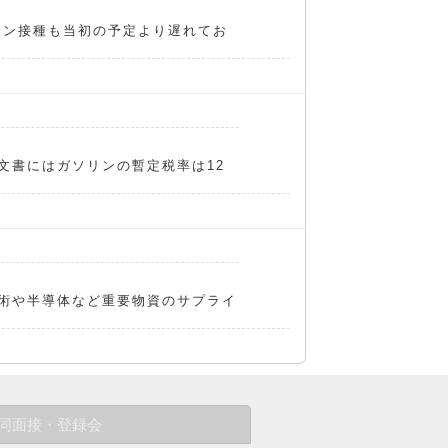
チン接種も当初の予定より遅れてお
文書にはガソリンの暫定税率は12
術や半導体など重要物資のサプライ
同面接・登録会