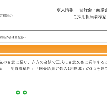
求人情報
登録会・面接
測定機器の
ご採用担当者様窓
本維新の会連立合意へ
連立の合意に至り、夕方の会談で正式に合意文書に調印する
革」「副首都構想」「国会議員定数の1割削減」の3つを連