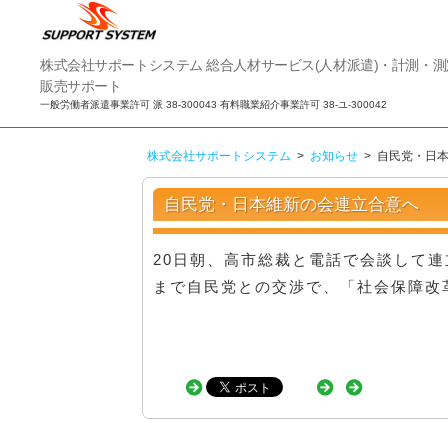
株
株式会社サポートシステム 総合人材サービス(人材派遣)・計測・
式
販売サポート
会
一般労働者派遣事業許可 派 38-300043 有料職業紹介事業許可 38-ユ-300042
社
サ
株式会社サポートシステム
>
お知らせ
>
自民党・日
ポ
ー
ト
自民党・日本維新の会連立合意へ
シ
ス
20日朝、高市総裁と電話で会談して
テ
ム
まで自民党との交渉で、「社会保障改