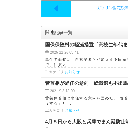
ガソリン暫定税率
関連記事一覧
国保保険料の軽減措置「高校生年代ま
2025-11-26 09:41
厚生労働省は、自営業者らが加入する国民
で」に拡大...
カテゴリ
お知らせ
菅首相が辞任の意向 総裁選も不出馬
2021-9-3 13:00
菅義偉首相は辞任する意向を固めた。 菅
うする」と...
カテゴリ
お知らせ
4月５日から大阪と兵庫でまん延防止