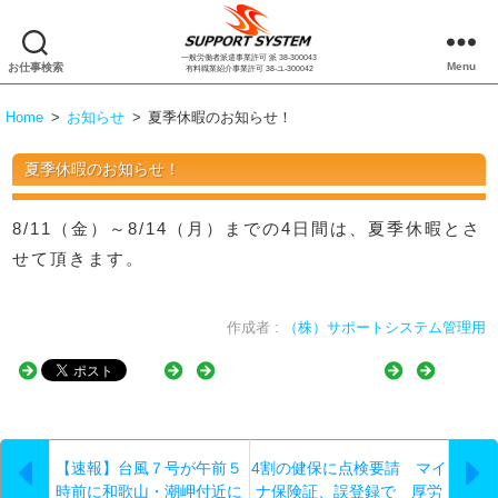
一般労働者派遣事業許可 派 38-300043
株
Menu
お仕事検索
有料職業紹介事業許可 38-ユ-300042
式
会
Home
>
お知らせ
>
夏季休暇のお知らせ！
社
サ
夏季休暇のお知らせ！
ポ
ー
ト
8/11（金）～8/14（月）までの4日間は、夏季休暇とさ
シ
せて頂きます。
ス
テ
ム
作成者 :
（株）サポートシステム管理用
【速報】台風７号が午前５
4割の健保に点検要請 マイ
時前に和歌山・潮岬付近に
ナ保険証、誤登録で 厚労