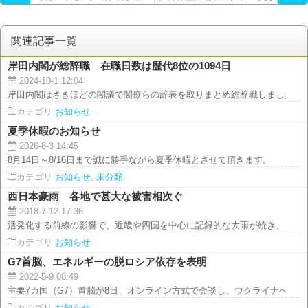
上陸 気象庁
省
関連記事一覧
岸田内閣が総辞職 在職日数は歴代8位の1094日
2024-10-1 12:04
岸田内閣はさきほどの閣議で閣僚らの辞表を取りまとめ総辞職しました。岸田
カテゴリ
お知らせ
夏季休暇のお知らせ
2026-8-3 14:45
8月14日～8/16日まで誠に勝手ながら夏季休暇とさせて頂きます。
カテゴリ
お知らせ
,
未分類
西日本豪雨 各地で甚大な被害相次ぐ
2018-7-12 17:36
活発化する前線の影響で、近畿や四国を中心に記録的な大雨が続き、 各地で
カテゴリ
お知らせ
G7首脳、エネルギーの脱ロシア依存を表明
2022-5-9 08:49
主要7カ国（G7）首脳が8日、オンライン方式で会談し、ウクライナへの軍事