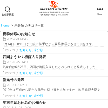
一般労働者派遣事業許可 派 38-300043
株
Menu
お仕事検索
有料職業紹介事業許可 38-ユ-300042
式
会
Home
>
未分類 カテゴリ一覧
社
サ
夏季休暇のお知らせ
ポ
2026-8-3 14:45
ー
8月14日～8/16日まで誠に勝手ながら夏季休暇とさせて頂きます。
ト
カテゴリ
お知らせ
,
未分類
シ
四国ようやく梅雨入り発表
ス
2019-6-27 14:00
テ
気象台は6月26日、四国が梅雨入りしたとみられると発表しました。 四国地方
ム
カテゴリ
お知らせ
,
未分類
新元号の発表
2019-1-7 18:11
2019年は平成から新たな元号に切り替わる年ですが、昨日総理大臣より 新元
カテゴリ
お知らせ
,
未分類
年末年始お休みのお知らせ