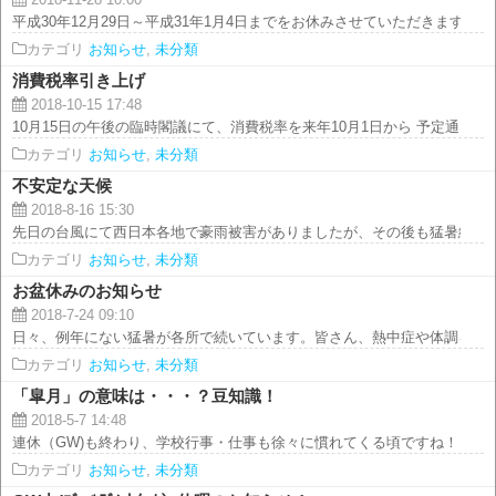
2018-11-28 10:00
平成30年12月29日～平成31年1月4日までをお休みさせていただきます。 年内
カテゴリ
お知らせ
,
未分類
消費税率引き上げ
2018-10-15 17:48
10月15日の午後の臨時閣議にて、消費税率を来年10月1日から 予定通り10％に
カテゴリ
お知らせ
,
未分類
不安定な天候
2018-8-16 15:30
先日の台風にて西日本各地で豪雨被害がありましたが、その後も猛暑続きの中
カテゴリ
お知らせ
,
未分類
お盆休みのお知らせ
2018-7-24 09:10
日々、例年にない猛暑が各所で続いています。皆さん、熱中症や体調を崩さな
カテゴリ
お知らせ
,
未分類
「皐月」の意味は・・・？豆知識！
2018-5-7 14:48
連休（GW)も終わり、学校行事・仕事も徐々に慣れてくる頃ですね！ ５月の
カテゴリ
お知らせ
,
未分類