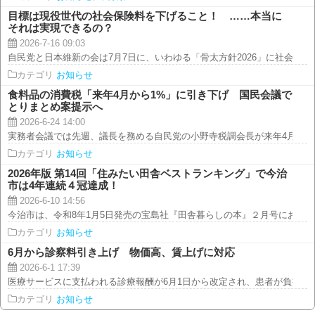
目標は現役世代の社会保険料を下げること！ ……本当に
それは実現できるの？
2026-7-16 09:03
自民党と日本維新の会は7月7日に、いわゆる「骨太方針2026」に社会保障制
カテゴリ
お知らせ
食料品の消費税「来年4月から1%」に引き下げ 国民会議で
とりまとめ案提示へ
2026-6-24 14:00
実務者会議では先週、議長を務める自民党の小野寺税調会長が来年4月から2年
カテゴリ
お知らせ
2026年版 第14回「住みたい田舎ベストランキング」で今治
市は4年連続４冠達成！
2026-6-10 14:56
今治市は、令和8年1月5日発売の宝島社『田舎暮らしの本』２月号において、20
カテゴリ
お知らせ
6月から診察料引き上げ 物価高、賃上げに対応
2026-6-1 17:39
医療サービスに支払われる診療報酬が6月1日から改定され、患者が負担する初
カテゴリ
お知らせ